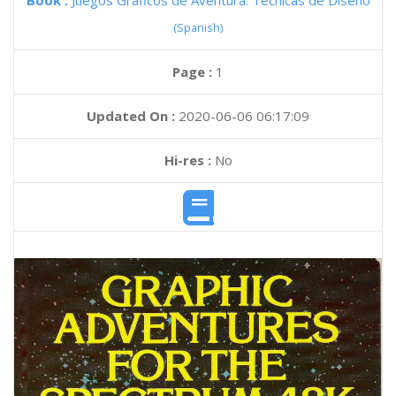
Book :
Juegos Graficos de Aventura: Tecnicas de Diseno
(Spanish)
Page :
1
Updated On :
2020-06-06 06:17:09
Hi-res :
No