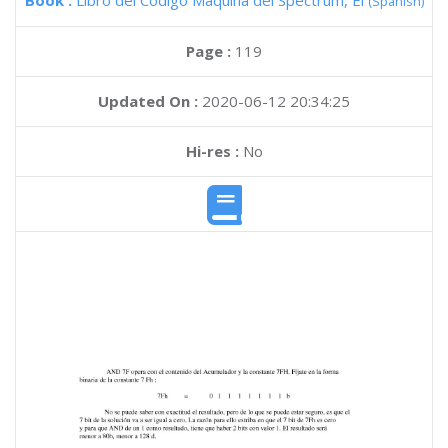
Book :
Libro del Codigo Maquina del Spectrum, El
(Spanish)
Page :
119
Updated On :
2020-06-12 20:34:25
Hi-res :
No