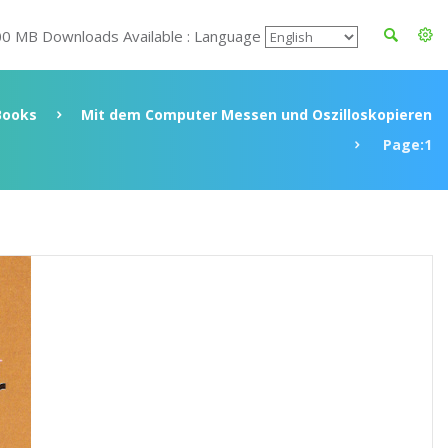
00 MB Downloads Available : Language
Books
Mit dem Computer Messen und Oszilloskopieren
Page:1