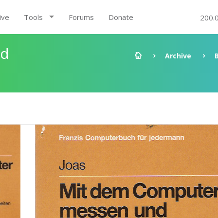
ive
Tools
Forums
Donate
200.
nd
Archive