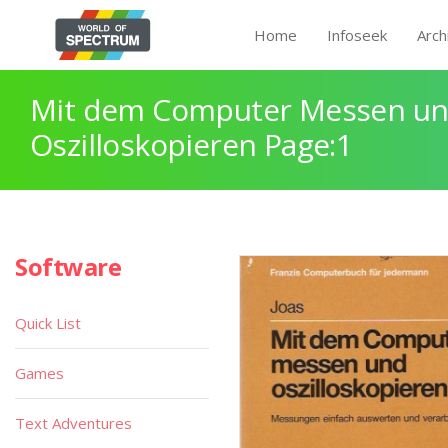
Home
Infoseek
Arch
Mit dem Computer Messen u
Oszilloskopieren Page:1
Software
Quick List
Games
Text Adventures