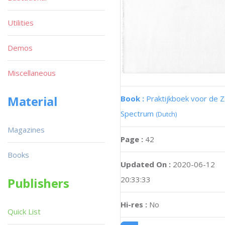
Utilities
Demos
Miscellaneous
Material
Book :
Praktijkboek voor de 
Spectrum
(Dutch)
Magazines
Page :
42
Books
Updated On :
2020-06-12
20:33:33
Publishers
Hi-res :
No
Quick List