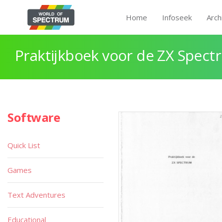
Home
Infoseek
Arch
Praktijkboek voor de ZX Spect
Software
Quick List
Games
Text Adventures
Educational