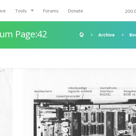
ive
Tools
Forums
Donate
200.
rum Page:42
Archive
Bo