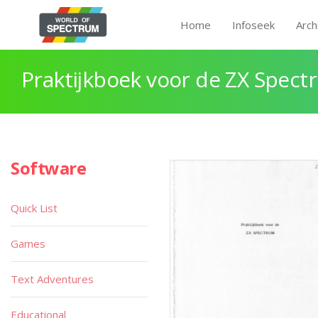
Home
Infoseek
Arch
Praktijkboek voor de ZX Spect
Software
Quick List
Games
Text Adventures
Educational