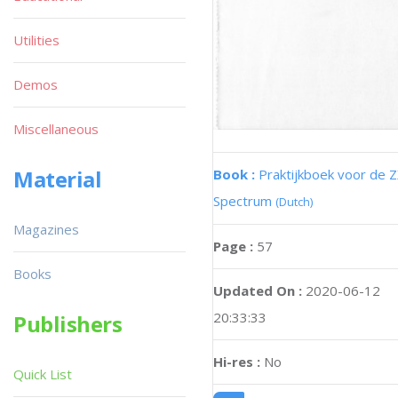
Utilities
Demos
Miscellaneous
Material
Book :
Praktijkboek voor de 
Spectrum
(Dutch)
Magazines
Page :
57
Books
Updated On :
2020-06-12
20:33:33
Publishers
Hi-res :
No
Quick List