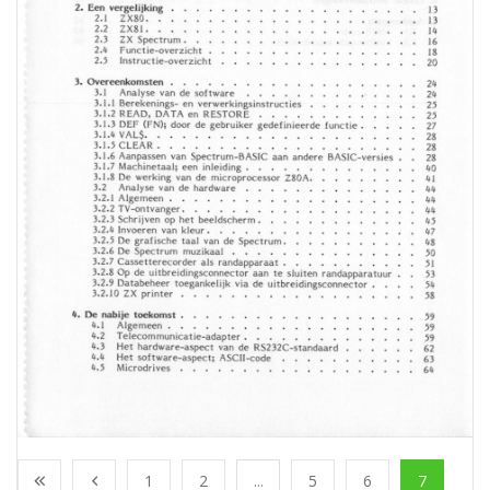
1
2
...
5
6
7