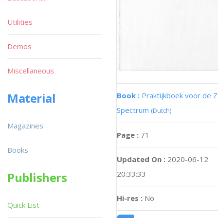
Utilities
Demos
Miscellaneous
Material
Book :
Praktijkboek voor de 
Spectrum
(Dutch)
Magazines
Page :
71
Books
Updated On :
2020-06-12
20:33:33
Publishers
Hi-res :
No
Quick List