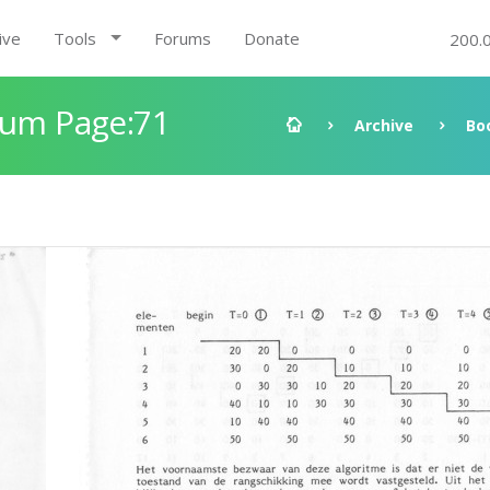
ive
Tools
Forums
Donate
200.
rum Page:71
Archive
Bo