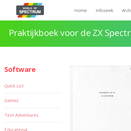
Home
Infoseek
Arch
Praktijkboek voor de ZX Spect
Software
Quick List
Games
Text Adventures
Educational