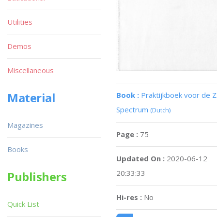
Utilities
Demos
Miscellaneous
Material
Book :
Praktijkboek voor de 
Spectrum
(Dutch)
Magazines
Page :
75
Books
Updated On :
2020-06-12
20:33:33
Publishers
Hi-res :
No
Quick List