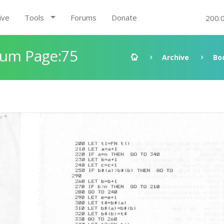
ive
Tools
Forums
Donate
200.
rum Page:75
Archive
Bo