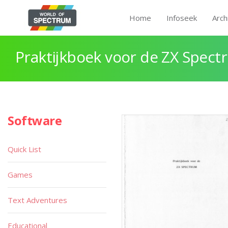
Home
Infoseek
Arch
Praktijkboek voor de ZX Spect
Software
Quick List
Games
Text Adventures
Educational