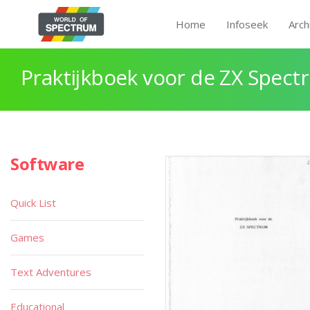
Home
Infoseek
Arch
Praktijkboek voor de ZX Spect
Software
Quick List
Games
Text Adventures
Educational