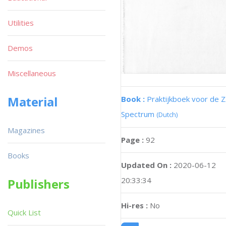
Utilities
Demos
Miscellaneous
Material
Book :
Praktijkboek voor de 
Spectrum
(Dutch)
Magazines
Page :
92
Books
Updated On :
2020-06-12
20:33:34
Publishers
Hi-res :
No
Quick List