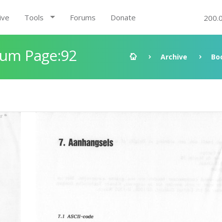
ive
Tools
Forums
Donate
200.
rum Page:92
Archive
Bo