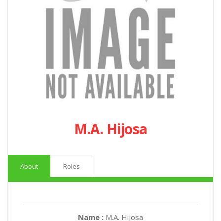
M.A. Hijosa
About
Roles
Name :
M.A. Hijosa