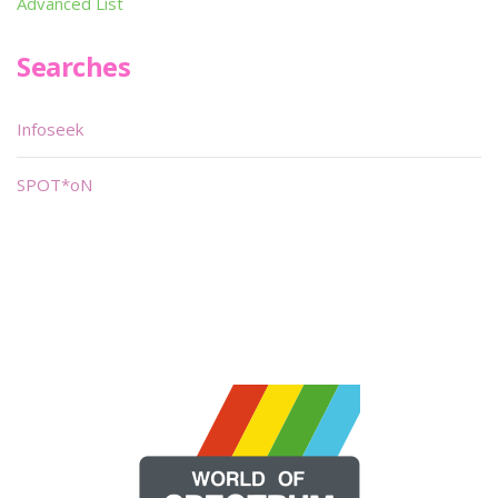
Advanced List
Searches
Infoseek
SPOT*oN