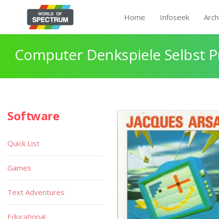
Home
Infoseek
Arch
Computer Denkspiele Selbst 
Software
Quick List
Games
Text Adventures
Educational